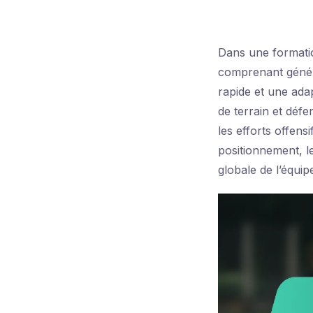
Dans une format
comprenant généra
rapide et une adap
de terrain et défe
les efforts offens
positionnement, l
globale de l’équip