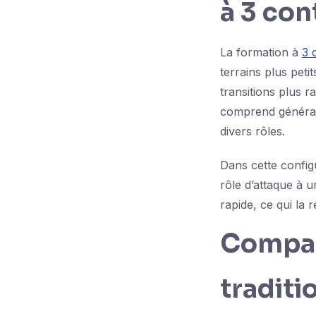
à 3 con
La formation à
3 
terrains plus peti
transitions plus r
comprend général
divers rôles.
Dans cette configu
rôle d’attaque à u
rapide, ce qui la
Compar
traditi