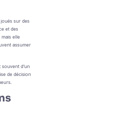
 joués sur des
ce et des
 mais elle
euvent assumer
nt souvent d’un
ise de décision
ueurs.
ns