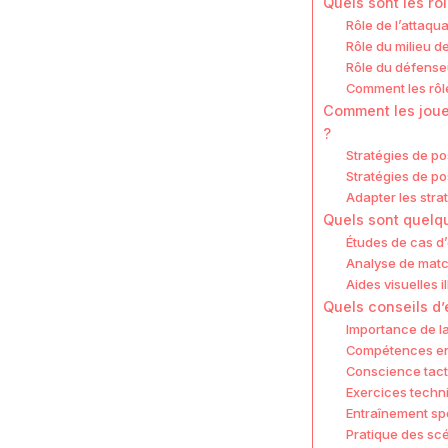
Quels sont les rô
Rôle de l’attaqua
Rôle du milieu de
Rôle du défenseu
Comment les rôle
Comment les joueu
?
Stratégies de po
Stratégies de po
Adapter les stra
Quels sont quelq
Études de cas d’
Analyse de matc
Aides visuelles i
Quels conseils d’
Importance de l
Compétences e
Conscience tact
Exercices techn
Entraînement sp
Pratique des scé