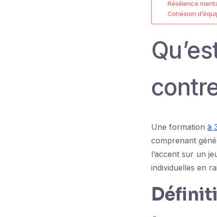
Résilience ment
Cohésion d’équ
Qu’es
contre
Une formation
à 
comprenant génér
l’accent sur un je
individuelles en r
Définit