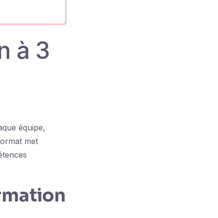
n à 3
aque équipe,
format met
pétences
ormation